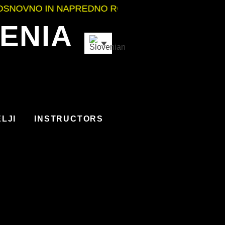
VNO IN NAPREDNO ROKOVANJE Z OROŽJEM
•
ODL
ENIA
LJI
INSTRUCTORS