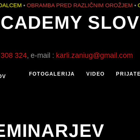
CEM
•
OBRAMBA PRED RAZLIČNIM OROŽJEM
•
OSNO
ACADEMY SLOV
 308 324
, e-mail :
karli.zaniug@gmail.com
FOTOGALERIJA
VIDEO
PRIJATE
OV
SEMINARJEV