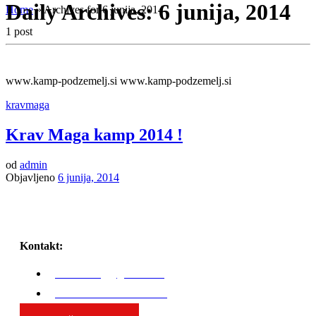
Daily Archives:
6 junija, 2014
Home
»
Archives for 6 junija, 2014
1 post
www.kamp-podzemelj.si www.kamp-podzemelj.si
kravmaga
Krav Maga kamp 2014 !
od
admin
Objavljeno
6 junija, 2014
Kontakt:
karli.zaniug@gmail.com
GSM: 00386 51 308 324