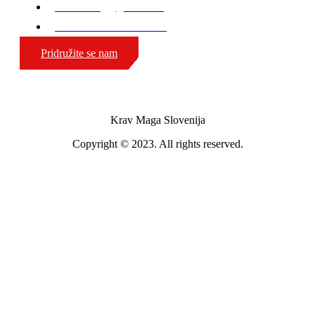
karli.zaniug@gmail.com
GSM: 00386 51 308 324
Pridružite se nam
Krav Maga Slovenija
Copyright © 2023. All rights reserved.