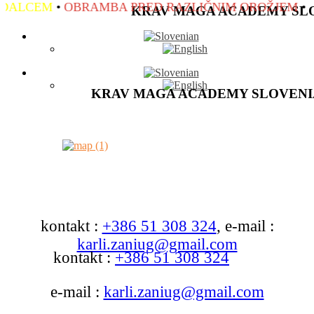
ALCEM
•
OBRAMBA PRED RAZLIČNIM OROŽJEM
•
OS
KRAV MAGA ACADEMY SL
KRAV MAGA ACADEMY SLOVENI
kontakt :
+386 51 308 324
, e-mail :
karli.zaniug@gmail.com
kontakt :
+386 51 308 324
e-mail :
karli.zaniug@gmail.com