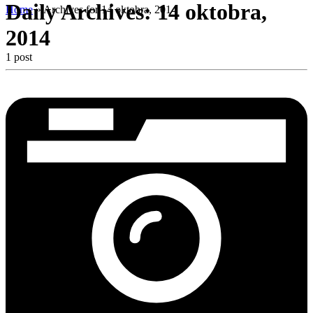
Daily Archives:
14 oktobra,
Home
»
Archives for 14 oktobra, 2014
2014
1 post