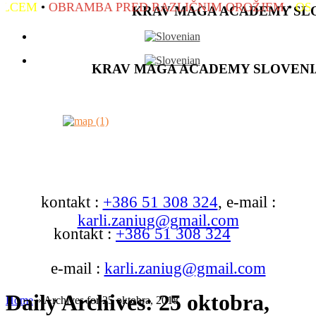
CEM
•
OBRAMBA PRED RAZLIČNIM OROŽJEM
•
OSNO
KRAV MAGA ACADEMY SL
KRAV MAGA ACADEMY SLOVENI
kontakt :
+386 51 308 324
, e-mail :
karli.zaniug@gmail.com
kontakt :
+386 51 308 324
e-mail :
karli.zaniug@gmail.com
Daily Archives:
25 oktobra,
Home
»
Archives for 25 oktobra, 2018