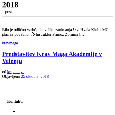
2018
1 post
Bilo je odlično vzdušje in veliko zanimanja ! 🙂 Hvala Klub eMCe
plac za povabilo..🙂 Inštruktor Primoz Zorman […]
kravmaga
Predstavitev Krav Maga Akademije v
Velenju
od
kripamoya
Objavljeno
25 oktobra, 2018
Kontakt:
karli.zaniug@gmail.com