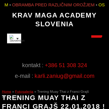
EM
•
OBRAMBA PRED RAZLIČNIM OROŽJEM
•
OSNO
KRAV MAGA ACADEMY
SLOVENIA
INSTRUCTORS
kontakt :
+386 51 308 324
e-mail :
karli.zaniug@gmail.com
Home
»
Fotogalerija
»
Trening Muay Thai z Franci Grajš
TRENING MUAY THAI Z
22.01.2018 !
FRANCI GRAJŠ 22.01.2018 !