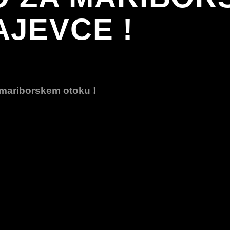
JEVCE !
a mariborskem otoku !