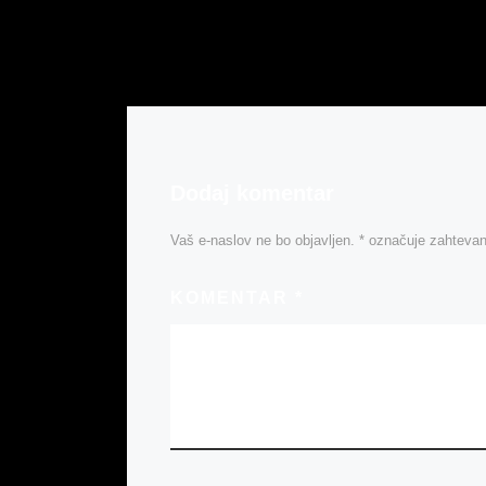
E
P
P
O
Dodaj komentar
T
Vaš e-naslov ne bo objavljen.
*
označuje zahtevan
KOMENTAR
*