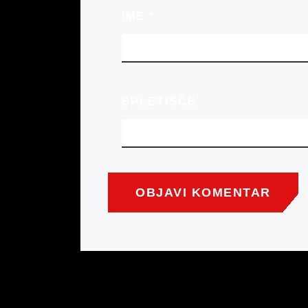
IME
*
SPLETIŠČE