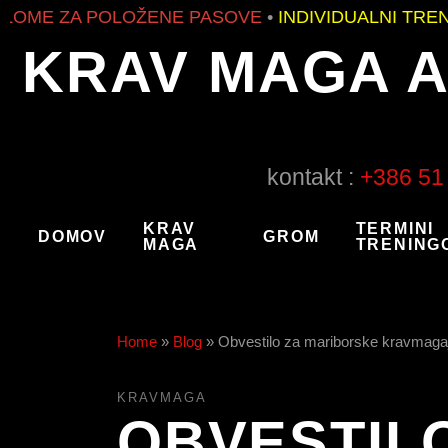
ZA POLOŽENE PASOVE
•
INDIVIDUALNI TRENINGI
•
S
KRAV MAGA 
kontakt :
+386 51
KRAV
TERMINI
DOMOV
GROM
MAGA
TRENING
Home
»
Blog
»
Obvestilo za mariborske kravmaga
KRAVMAGA
OBVESTIL