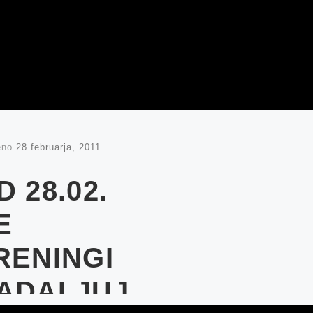
eno
28 februarja, 2011
D 28.02.
E
RENINGI
ADALJUJ