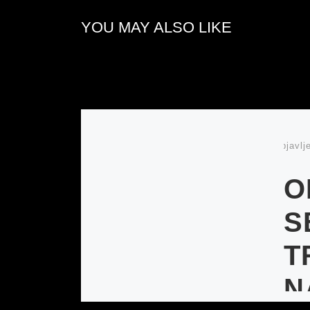
YOU MAY ALSO LIKE
Objavlj
O
S
T
N