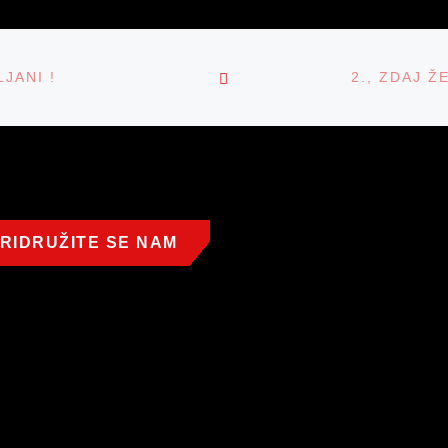
ISPEVKI
BACK TO POST LIST
JANI !
RIDRUŽITE SE NAM