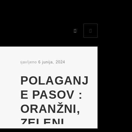
Objavljeno
6 junija, 2024
POLAGANJ
E PASOV :
ORANŽNI,
ZELENI,