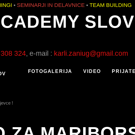
EMINARJI IN DELAVNICE
•
TEAM BUILDING
ACADEMY SLOV
 308 324
, e-mail :
karli.zaniug@gmail.com
FOTOGALERIJA
VIDEO
PRIJATE
OV
jevce !
O ZA MARIBOR