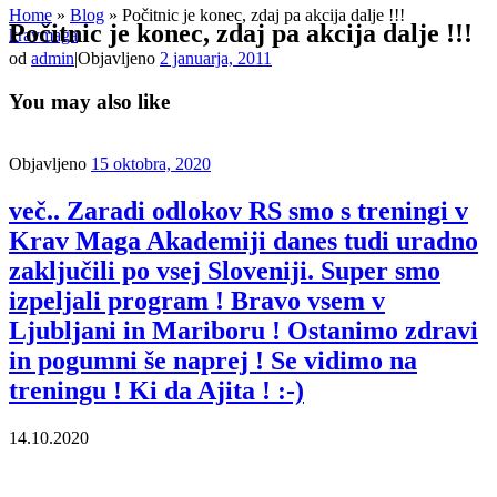
Home
»
Blog
»
Počitnic je konec, zdaj pa akcija dalje !!!
Počitnic je konec, zdaj pa akcija dalje !!!
kravmaga
od
admin
|
Objavljeno
2 januarja, 2011
You may also like
Objavljeno
15 oktobra, 2020
več.. Zaradi odlokov RS smo s treningi v
Krav Maga Akademiji danes tudi uradno
zaključili po vsej Sloveniji. Super smo
izpeljali program ! Bravo vsem v
Ljubljani in Mariboru ! Ostanimo zdravi
in pogumni še naprej ! Se vidimo na
treningu ! Ki da Ajita ! :-)
14.10.2020