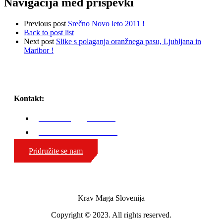
Navigacija med prispevki
Previous post
Srečno Novo leto 2011 !
Back to post list
Next post
Slike s polaganja oranžnega pasu, Ljubljana in
Maribor !
Kontakt:
karli.zaniug@gmail.com
GSM: 00386 51 308 324
Pridružite se nam
Krav Maga Slovenija
Copyright © 2023. All rights reserved.