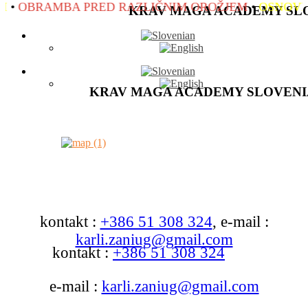
BRAMBA PRED RAZLIČNIM OROŽJEM
•
OSNOVNO IN
KRAV MAGA ACADEMY SL
KRAV MAGA ACADEMY SLOVENI
kontakt :
+386 51 308 324
, e-mail :
karli.zaniug@gmail.com
kontakt :
+386 51 308 324
e-mail :
karli.zaniug@gmail.com