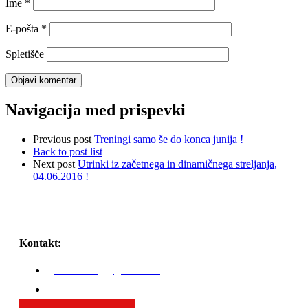
Ime
*
E-pošta
*
Spletišče
Navigacija med prispevki
Previous post
Treningi samo še do konca junija !
Back to post list
Next post
Utrinki iz začetnega in dinamičnega streljanja,
04.06.2016 !
Kontakt:
karli.zaniug@gmail.com
GSM: 00386 51 308 324