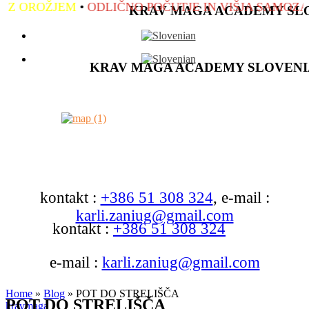
ŽJEM
•
ODLIČNO POČUTJE IN VIŠJA SAMOZAVEST
•
P
KRAV MAGA ACADEMY SL
KRAV MAGA ACADEMY SLOVENI
kontakt :
+386 51 308 324
, e-mail :
karli.zaniug@gmail.com
kontakt :
+386 51 308 324
e-mail :
karli.zaniug@gmail.com
Home
»
Blog
»
POT DO STRELIŠČA
POT DO STRELIŠČA
kravmaga