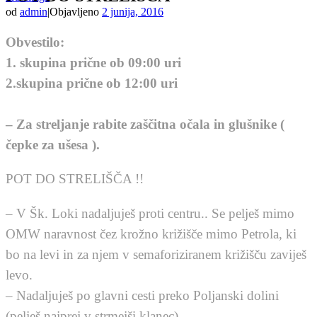
od
admin
|
Objavljeno
2 junija, 2016
Obvestilo:
1. skupina prične ob 09:00 uri
2.skupina prične ob 12:00 uri
– Za streljanje rabite zaščitna očala in glušnike (
čepke za ušesa ).
POT DO STRELIŠČA !!
– V Šk. Loki nadaljuješ proti centru.. Se pelješ mimo
OMW naravnost čez krožno križišče mimo Petrola, ki
bo na levi in za njem v semaforiziranem križišču zaviješ
levo.
– Nadaljuješ po glavni cesti preko Poljanski dolini
(pelješ najprej v strmejši klanec).