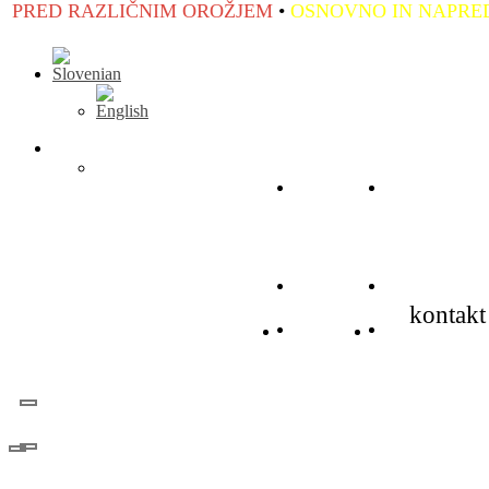
ZLIČNIM OROŽJEM
•
OSNOVNO IN NAPREDNO ROKO
Domov
KRAV M
Domov
KRAV M
kontakt
Domov
KRAV M
Domov
KRAV MAG