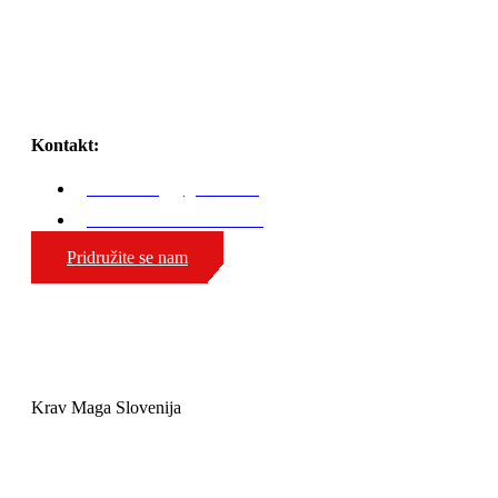
Kontakt:
karli.zaniug@gmail.com
GSM: 00386 51 308 324
Pridružite se nam
Krav Maga Slovenija