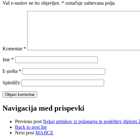
Vaš e-naslov ne bo objavljen.
*
označuje zahtevana polja
Komentar
*
Ime
*
E-pošta
*
Spletišče
Navigacija med prispevki
Previous post
Nekaj utrinkov iz polaganja in podelitev diplom 
Back to post list
Next post
MAJICE