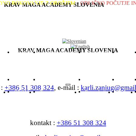
VANJE Z OROŽJEM
•
ODLIČNO POČUTJE IN VIŠJA S
KRAV MAGA ACADEMY SLOVENIA
KRAV MAGA ACADEMY SLOVENIA
AGA
GROM
Termini treningov
Fotogalerija
Video
AGA
GROM
Termini treningov
Fotogalerija
Video
 :
+386 51 308 324
, e-mail :
karli.zaniug@gmai
AGA
GROM
Termini treningov
Fotogalerija
Video
A
GROM
Termini treningov
Fotogalerija
Video
kontakt :
+386 51 308 324