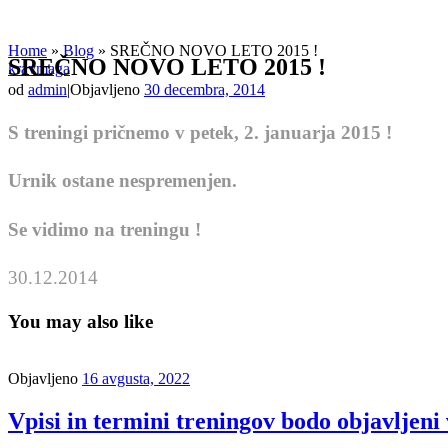
Home
»
Blog
»
SREČNO NOVO LETO 2015 !
SREČNO NOVO LETO 2015 !
kravmaga
od
admin
|
Objavljeno
30 decembra, 2014
S treningi pričnemo v petek, 2. januarja 2015 !
Urnik ostane nespremenjen.
Se vidimo na treningu !
30.12.2014
You may also like
Objavljeno
16 avgusta, 2022
Vpisi in termini treningov bodo objavljeni 