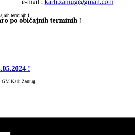
e-mail :
karli.zaniug@gmail.com
ajnih terminih !
aro po običajnih terminih !
.05.2024 !
a ! GM Karli Zaniug