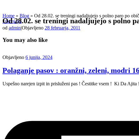
Home
»
Blog
»
Od 28.02. se treningi nadaljujejo s polno paro po obič
Od 28.02. se treningi nadaljujejo s polno p
kravmaga
od
admin
|
Objavljeno
28 februarja, 2011
You may also like
Objavljeno
6 junija, 2024
Polaganje pasov : oranžni, zeleni, modri 16
Uspešno narejen izpit in prisluženi pas ! Čestitke vsem ! Ki Da Ajit