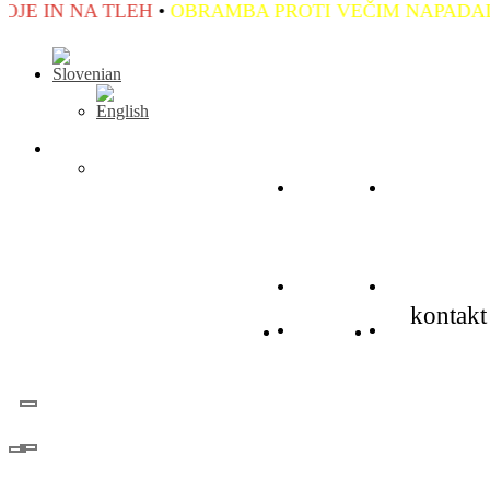
MBA PROTI VEČIM NAPADALCEM
•
OBRAMBA PRED
Domov
KRAV M
Domov
KRAV M
kontakt
Domov
KRAV M
Domov
KRAV MAG