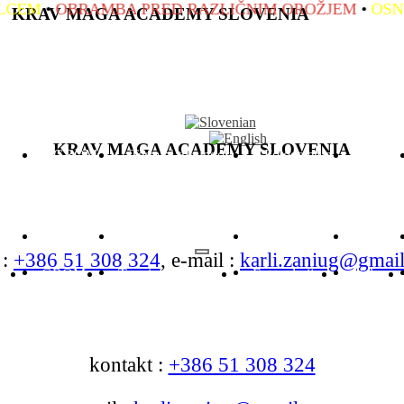
 RAZLIČNIM OROŽJEM
•
OSNOVNO IN NAPREDNO R
KRAV MAGA ACADEMY SLOVENIA
KRAV MAGA ACADEMY SLOVENIA
AGA
GROM
Termini treningov
Fotogalerija
Video
AGA
GROM
Termini treningov
Fotogalerija
Video
 :
+386 51 308 324
, e-mail :
karli.zaniug@gmai
AGA
GROM
Termini treningov
Fotogalerija
Video
A
GROM
Termini treningov
Fotogalerija
Video
kontakt :
+386 51 308 324