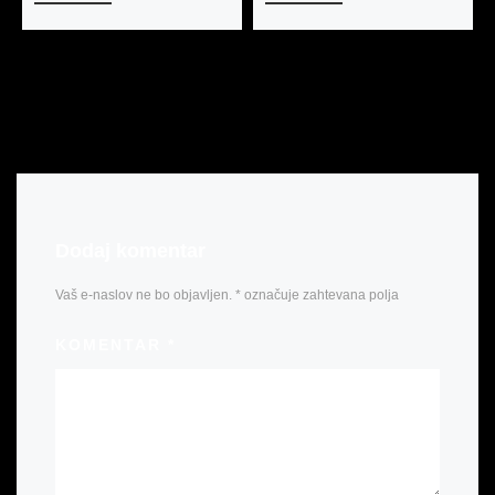
Dodaj komentar
Vaš e-naslov ne bo objavljen.
*
označuje zahtevana polja
KOMENTAR
*