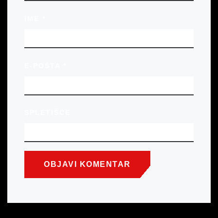
IME
*
E-POŠTA
*
SPLETIŠČE