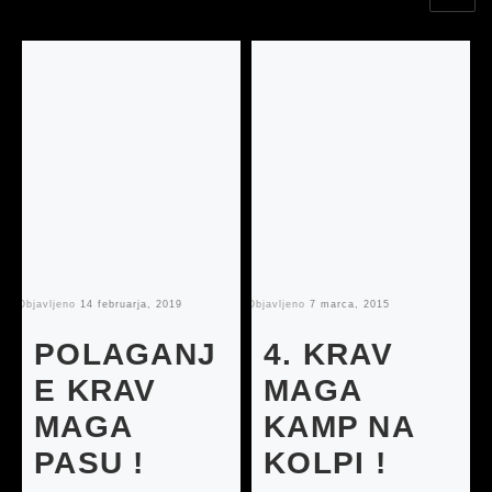
Objavljeno
14 februarja, 2019
Objavljeno
7 marca, 2015
Ob
POLAGANJ
4. KRAV
E KRAV
MAGA
MAGA
KAMP NA
PASU !
KOLPI !