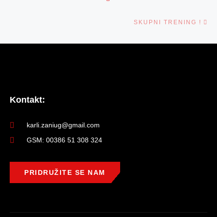
Ne
SKUPNI TRENING !
Kontakt:
karli.zaniug@gmail.com
GSM: 00386 51 308 324
PRIDRUŽITE SE NAM