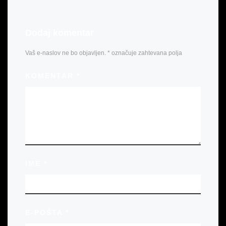
Dodaj komentar
Vaš e-naslov ne bo objavljen.
*
označuje zahtevana polja
KOMENTAR
*
IME
*
E-POŠTA
*