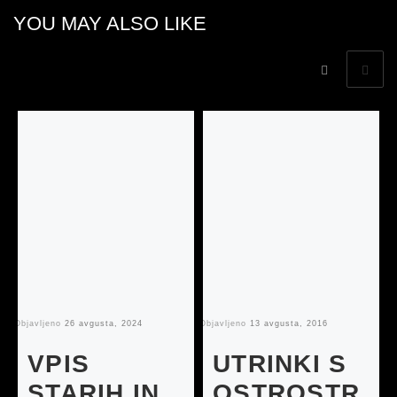
YOU MAY ALSO LIKE
Objavljeno
26 avgusta, 2024
Objavljeno
13 avgusta, 2016
Ob
VPIS
UTRINKI S
STARIH IN
OSTROSTR