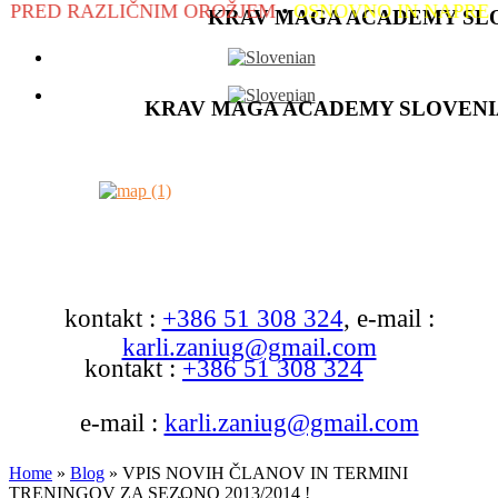
NIM OROŽJEM
•
OSNOVNO IN NAPREDNO ROKOVANJ
KRAV MAGA ACADEMY SL
KRAV MAGA ACADEMY SLOVENI
kontakt :
+386 51 308 324
, e-mail :
karli.zaniug@gmail.com
kontakt :
+386 51 308 324
e-mail :
karli.zaniug@gmail.com
Home
»
Blog
»
VPIS NOVIH ČLANOV IN TERMINI
TRENINGOV ZA SEZONO 2013/2014 !