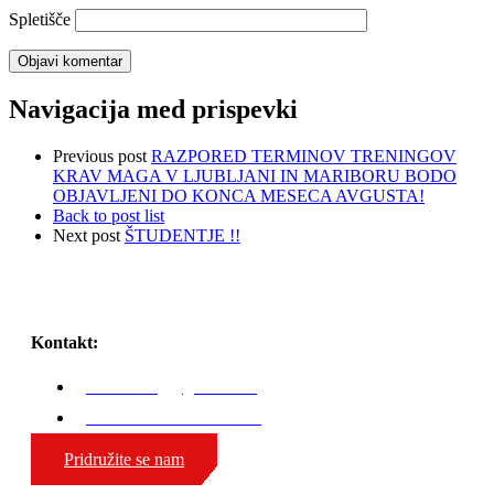
Spletišče
Navigacija med prispevki
Previous post
RAZPORED TERMINOV TRENINGOV
KRAV MAGA V LJUBLJANI IN MARIBORU BODO
OBJAVLJENI DO KONCA MESECA AVGUSTA!
Back to post list
Next post
ŠTUDENTJE !!
Kontakt:
karli.zaniug@gmail.com
GSM: 00386 51 308 324
Pridružite se nam