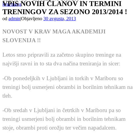
VPIS NOVIH ČLANOV IN TERMINI
kravmaga
TRENINGOV ZA SEZONO 2013/2014 !
od
admin
|
Objavljeno
30 avgusta, 2013
NOVOST V KRAV MAGA AKADEMIJI
SLOVENIJA !!
Letos smo pripravili za začetno skupino treninge na
najvišji ravni in to sta dva načina treniranja in sicer:
-Ob ponedeljkih v Ljubljani in torkih v Mariboru so
treningi bolj usmerjeni obrambi in borilnim tehnikam na
tleh.
-Ob sredah v Ljubljani in četrtkih v Mariboru pa so
treningi usmerjeni bolj obrambi in borilnim tehnikam
stoje, obrambi proti orožju ter večim napadalcem.