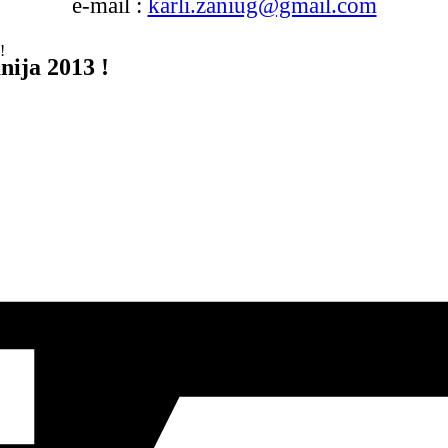
e-mail :
karli.zaniug@gmail.com
!
nija 2013 !