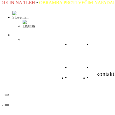
A PROTI VEČIM NAPADALCEM
•
OBRAMBA PRED R
Domov
KRAV M
Domov
KRAV M
kontakt
Domov
KRAV M
Domov
KRAV MAG