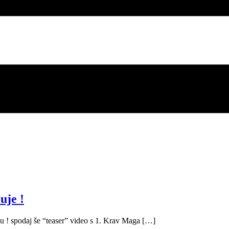
uje !
 ! spodaj še “teaser” video s 1. Krav Maga […]