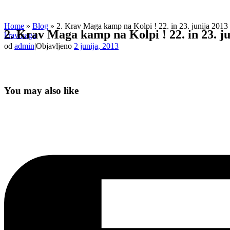
Home
»
Blog
»
2. Krav Maga kamp na Kolpi ! 22. in 23. junija 2013 
2. Krav Maga kamp na Kolpi ! 22. in 23. ju
kravmaga
od
admin
|
Objavljeno
2 junija, 2013
You may also like