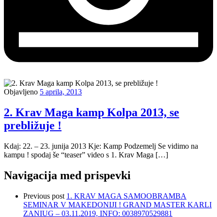
Objavljeno
5 aprila, 2013
2. Krav Maga kamp Kolpa 2013, se
prebližuje !
Kdaj: 22. – 23. junija 2013 Kje: Kamp Podzemelj Se vidimo na
kampu ! spodaj še “teaser” video s 1. Krav Maga […]
Navigacija med prispevki
Previous post
1. KRAV MAGA SAMOOBRAMBA
SEMINAR V MAKEDONIJI ! GRAND MASTER KARLI
ZANIUG – 03.11.2019, INFO: 0038970529881