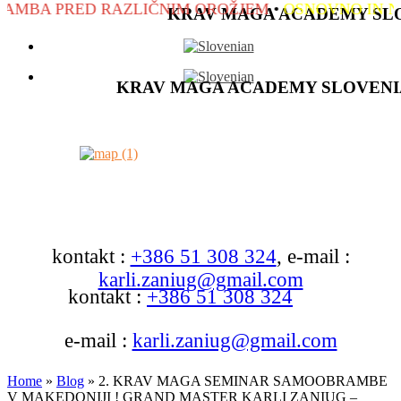
PRED RAZLIČNIM OROŽJEM
•
OSNOVNO IN NAPRED
KRAV MAGA ACADEMY SL
KRAV MAGA ACADEMY SLOVENI
kontakt :
+386 51 308 324
, e-mail :
karli.zaniug@gmail.com
kontakt :
+386 51 308 324
e-mail :
karli.zaniug@gmail.com
Home
»
Blog
»
2. KRAV MAGA SEMINAR SAMOOBRAMBE
V MAKEDONIJI ! GRAND MASTER KARLI ZANIUG –