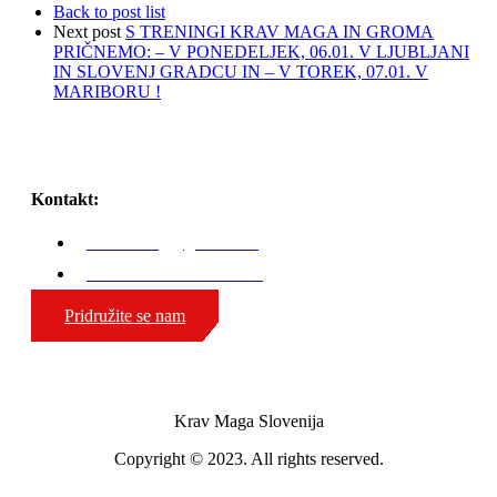
Back to post list
Next post
S TRENINGI KRAV MAGA IN GROMA
PRIČNEMO: – V PONEDELJEK, 06.01. V LJUBLJANI
IN SLOVENJ GRADCU IN – V TOREK, 07.01. V
MARIBORU !
Kontakt:
karli.zaniug@gmail.com
GSM: 00386 51 308 324
Pridružite se nam
Krav Maga Slovenija
Copyright © 2023. All rights reserved.