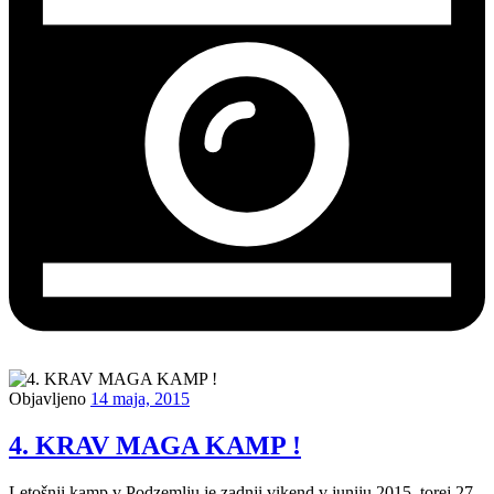
Objavljeno
14 maja, 2015
4. KRAV MAGA KAMP !
Letošnji kamp v Podzemlju je zadnji vikend v juniju 2015, torej 27.