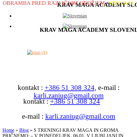
RAMBA PRED RAZLIČNIM OROŽJEM
•
OSNOVNO IN 
KRAV MAGA ACADEMY SL
KRAV MAGA ACADEMY SLOVENI
kontakt :
+386 51 308 324
, e-mail :
karli.zaniug@gmail.com
kontakt :
+386 51 308 324
e-mail :
karli.zaniug@gmail.com
Home
»
Blog
»
S TRENINGI KRAV MAGA IN GROMA
PRIČNEMO: – V PONEDELJEK, 06.01. V LJUBLJANI IN