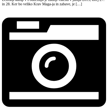
in 28. Ker bo veliko Krav Maga-ja in zabave, je […]