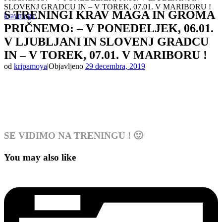
SLOVENJ GRADCU IN – V TOREK, 07.01. V MARIBORU !
S TRENINGI KRAV MAGA IN GROMA
kravmaga
PRIČNEMO: – V PONEDELJEK, 06.01.
V LJUBLJANI IN SLOVENJ GRADCU
IN – V TOREK, 07.01. V MARIBORU !
od
kripamoya
|
Objavljeno
29 decembra, 2019
SE VIDIMO NA TRENINGU ! 🙂
You may also like