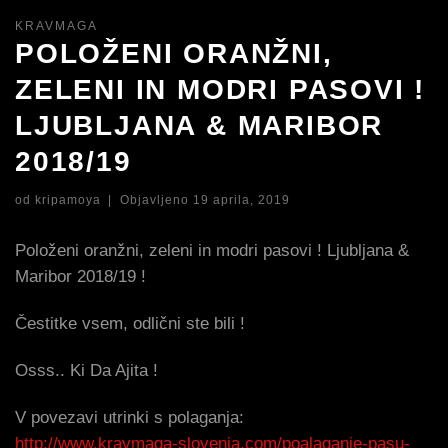
KRAVMAGA
POLOŽENI ORANŽNI,
ZELENI IN MODRI PASOVI !
LJUBLJANA & MARIBOR
2018/19
od
kripamoya
|
Objavljeno
19 aprila, 2019
Položeni oranžni, zeleni in modri pasovi ! Ljubljana &
Maribor 2018/19 !
Čestitke vsem, odlični ste bili !
Osss.. Ki Da Ajita !
V povezavi utrinki s polaganja:
http://www.kravmaga-slovenia.com/poalaganje-pasu-