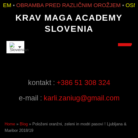
M
•
OBRAMBA PRED RAZLIČNIM OROŽJEM
•
OSNOV
KRAV MAGA ACADEMY
SLOVENIA
INSTRUCTORS
kontakt :
+386 51 308 324
e-mail :
karli.zaniug@gmail.com
Home
»
Blog
»
Položeni oranžni, zeleni in modri pasovi ! Ljubljana &
Maribor 2018/19