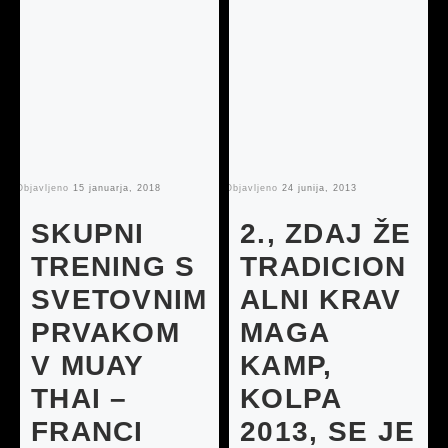
Objavljeno
15 januarja, 2018
Objavljeno
24 junija, 2013
Ob
SKUPNI
2., ZDAJ ŽE
TRENING S
TRADICION
SVETOVNIM
ALNI KRAV
PRVAKOM
MAGA
V MUAY
KAMP,
THAI –
KOLPA
FRANCI
2013, SE JE