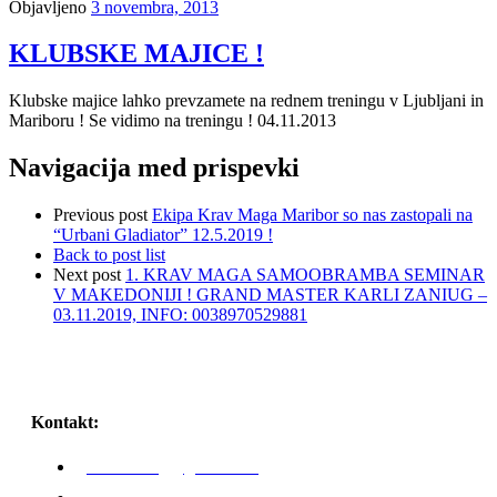
Objavljeno
3 novembra, 2013
KLUBSKE MAJICE !
Klubske majice lahko prevzamete na rednem treningu v Ljubljani in
Mariboru ! Se vidimo na treningu ! 04.11.2013
Navigacija med prispevki
Previous post
Ekipa Krav Maga Maribor so nas zastopali na
“Urbani Gladiator” 12.5.2019 !
Back to post list
Next post
1. KRAV MAGA SAMOOBRAMBA SEMINAR
V MAKEDONIJI ! GRAND MASTER KARLI ZANIUG –
03.11.2019, INFO: 0038970529881
Kontakt:
karli.zaniug@gmail.com