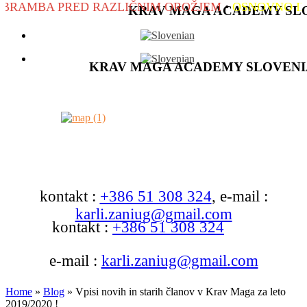
 PRED RAZLIČNIM OROŽJEM
•
OSNOVNO IN NAPR
KRAV MAGA ACADEMY SL
KRAV MAGA ACADEMY SLOVENI
kontakt :
+386 51 308 324
, e-mail :
karli.zaniug@gmail.com
kontakt :
+386 51 308 324
e-mail :
karli.zaniug@gmail.com
Home
»
Blog
»
Vpisi novih in starih članov v Krav Maga za leto
2019/2020 !