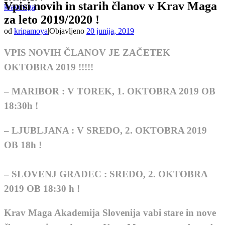
Vpisi novih in starih članov v Krav Maga
kravmaga
za leto 2019/2020 !
od
kripamoya
|
Objavljeno
20 junija, 2019
VPIS NOVIH ČLANOV JE ZAČETEK
OKTOBRA 2019 !!!!!
– MARIBOR : V TOREK, 1. OKTOBRA 2019 OB
18:30h !
– LJUBLJANA : V SREDO, 2. OKTOBRA 2019
OB 18h !
– SLOVENJ GRADEC : SREDO, 2. OKTOBRA
2019 OB 18:30 h !
Krav Maga Akademija Slovenija vabi stare in nove