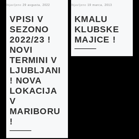
Objavljeno
29 avgusta, 2022
Objavljeno
19 marca, 2013
Ob
VPISI V
KMALU
SEZONO
KLUBSKE
2022/23 !
MAJICE !
NOVI
TERMINI V
LJUBLJANI
! NOVA
LOKACIJA
V
MARIBORU
!