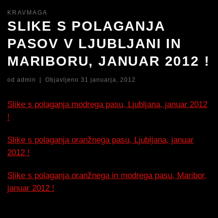
KRAVMAGA
SLIKE S POLAGANJA
PASOV V LJUBLJANI IN
MARIBORU, JANUAR 2012 !
od
admin
|
Objavljeno
31 januarja, 2012
Slike s polaganja modrega pasu, Ljubljana, januar 2012
!
Slike s polaganja oranžnega pasu, Ljubljana, januar
2012 !
Slike s polaganja oranžnega in modrega pasu, Maribor,
januar 2012 !