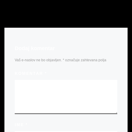
Dodaj komentar
Vaš e-naslov ne bo objavljen.
*
označuje zahtevana polja
KOMENTAR
*
IME
*