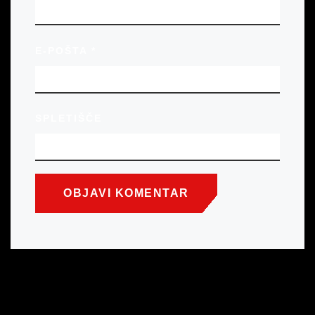
E-POŠTA
*
SPLETIŠČE