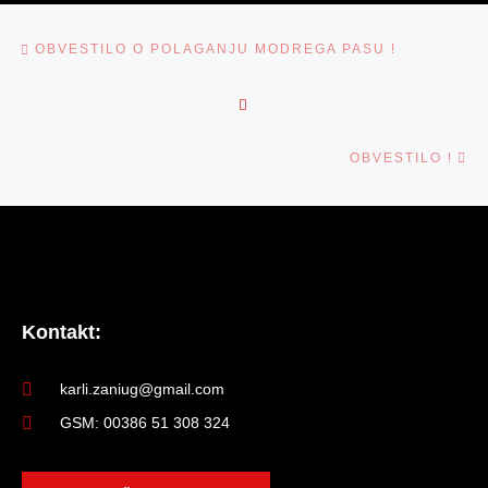
NAVIGACIJA MED PRISPEVKI
Previous post
OBVESTILO O POLAGANJU MODREGA PASU !
BACK TO POST LIST
Ne
OBVESTILO !
Kontakt:
karli.zaniug@gmail.com
GSM: 00386 51 308 324